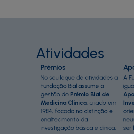
Atividades
Prémios
Ap
No seu leque de atividades a
A F
Fundação Bial assume a
igu
gestão do
Prémio Bial de
Apo
Medicina Clínica
, criado em
Inv
1984, focado na distinção e
ori
enaltecimento da
neur
investigação básica e clínica,
ser