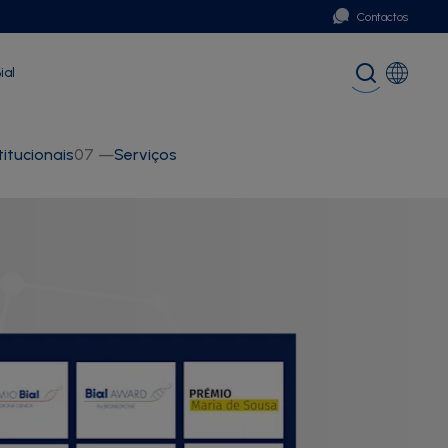
Contactos
ial
Portugal
Global (English)
itucionais
07
—
Serviços