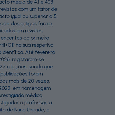
acto médio de 4.1 e 408
revistas com um fator de
cto igual ou superior a 5.
ade dos artigos foram
licados em revistas
tencentes ao primeiro
til (Q1) na sua respetiva
 científica. Até fevereiro
2026, registaram‑se
927 citações, sendo que
 publicações foram
adas mais de 20 vezes.
2022, em homenagem
prestigiado médico,
stigador e professor, a
ília de Nuno Grande, o