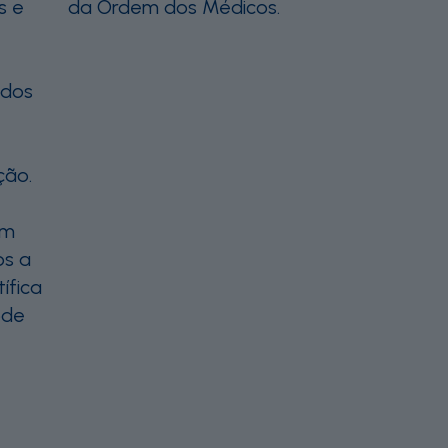
s e
da Ordem dos Médicos.
ados
ão. ​
ém
s a
ífica
ode