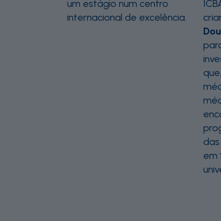
um estágio num centro
ICB
internacional de excelência.
cri
Dou
par
inv
que
méd
méd
enc
pro
das
em 
uni