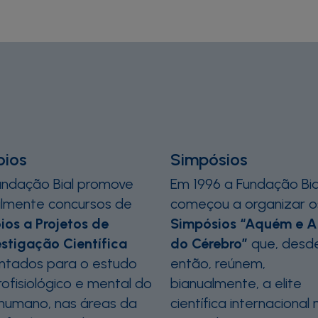
oios
Simpósios
undação Bial promove
Em 1996 a Fundação Bia
almente concursos de
começou a organizar o
ios a Projetos de
Simpósios “Aquém e 
estigação Científica
do Cérebro”
que, desd
entados para o estudo
então, reúnem,
ofisiológico e mental do
bianualmente, a elite
 humano, nas áreas da
científica internacional 