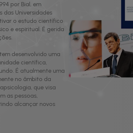
994 por Bial, em
s das Universidades
ivar o estudo científico
co e espiritual. É gerida
ções.
l tem desenvolvido uma
idade científica,
 mundo. É atualmente uma
rmente no âmbito da
apsicologia, que visa
em as pessoas,
tindo alcançar novos