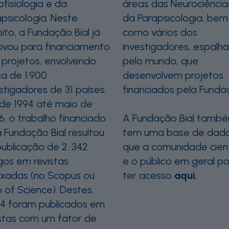
ofisiologia e da
áreas das Neurociência
psicologia. Neste
da Parapsicologia, bem
to, a Fundação Bial já
como vários dos
ovou para financiamento
investigadores, espalh
 projetos, envolvendo
pelo mundo, que
ca de 1.900
desenvolvem projetos
stigadores de 31 países.
financiados pela Fundaç
de 1994 até maio de
, o trabalho financiado
A Fundação Bial tamb
 Fundação Bial resultou
tem uma base de dado
publicação de 2. 342
que a comunidade cient
gos em revistas
e o público em geral p
exadas (no Scopus ou
ter acesso
aqui
.
 of Science). Destes,
84 foram publicados em
istas com um fator de