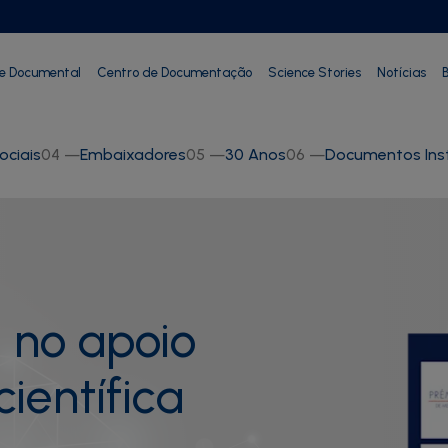
ie Documental
Centro de Documentação
Science Stories
Notícias
B
ociais
04
—
Embaixadores
05
—
30 Anos
06
—
Documentos Inst
 no apoio
ientífica