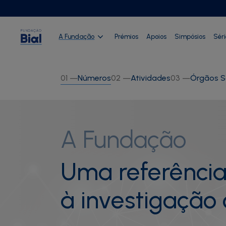
A Fundação
Prémios
Apoios
Simpósios
Sér
01
—
Números
02
—
Atividades
03
—
Órgãos S
A Fundação
Uma referência
à investigação c