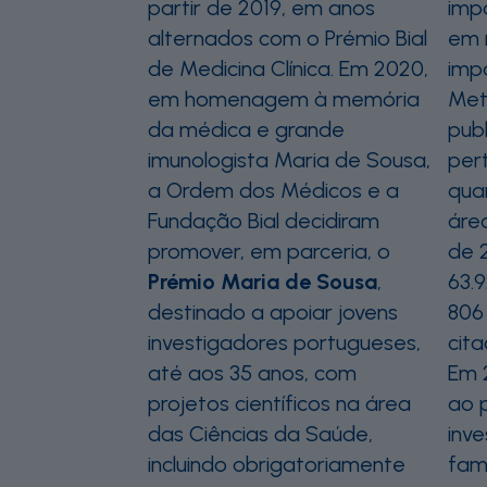
partir de 2019, em anos
imp
alternados com o Prémio Bial
em 
de Medicina Clínica. Em 2020,
impa
em homenagem à memória
Met
da médica e grande
pub
imunologista Maria de Sousa,
per
a Ordem dos Médicos e a
quar
Fundação Bial decidiram
área
promover, em parceria, o
de 
Prémio Maria de Sousa
,
63.
destinado a apoiar jovens
806
investigadores portugueses,
cit
até aos 35 anos, com
Em 
projetos científicos na área
ao 
das Ciências da Saúde,
inve
incluindo obrigatoriamente
fam