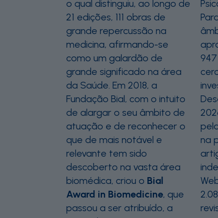
o qual distinguiu, ao longo de
Psic
21 edições, 111 obras de
Para
grande repercussão na
âmbi
medicina, afirmando-se
apr
como um galardão de
947
grande significado na área
cer
da Saúde. Em 2018, a
inve
Fundação Bial, com o intuito
Des
de alargar o seu âmbito de
2026
atuação e de reconhecer o
pela
que de mais notável e
na 
relevante tem sido
arti
descoberto na vasta área
ind
biomédica, criou o
Bial
Web
Award in Biomedicine
, que
2.0
passou a ser atribuído, a
rev