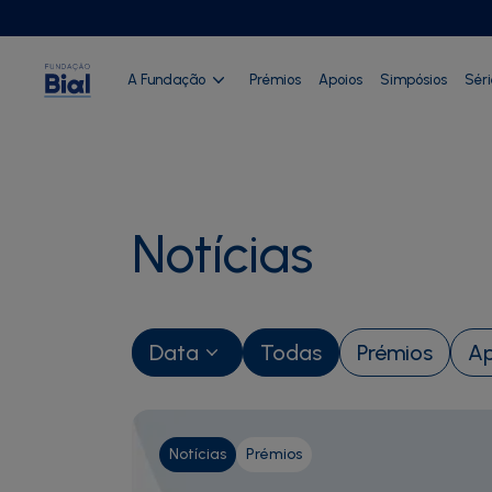
A Fundação
Prémios
Apoios
Simpósios
Sér
Notícias
Data
Todas
Prémios
Ap
Notícias
Prémios