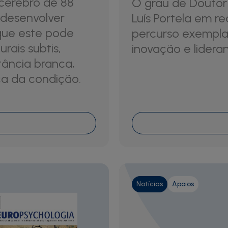
 cérebro de 88
O grau de Doutor 
 desenvolver
Luís Portela em r
 que este pode
percurso exemplar
rais subtis,
inovação e lidera
tância branca,
ca da condição.
Notícias
Apoios