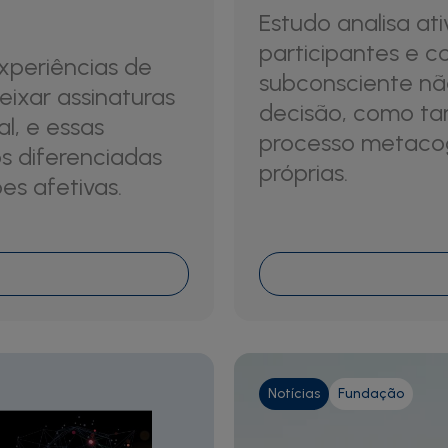
Estudo analisa at
participantes e c
experiências de
subconsciente nã
ixar assinaturas
decisão, como t
al, e essas
processo metacog
s diferenciadas
próprias.
s afetivas.
Notícias
Fundação