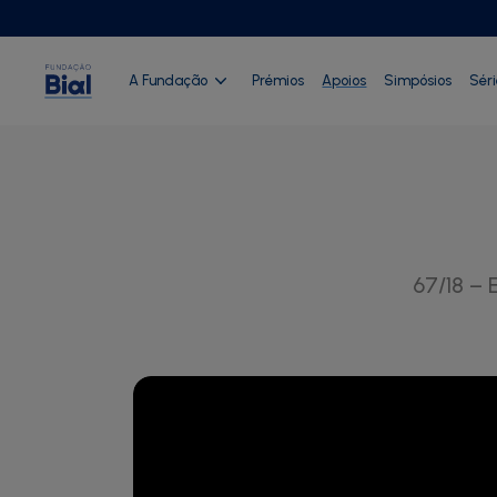
A Fundação
Prémios
Apoios
Simpósios
Sér
67/18 – 