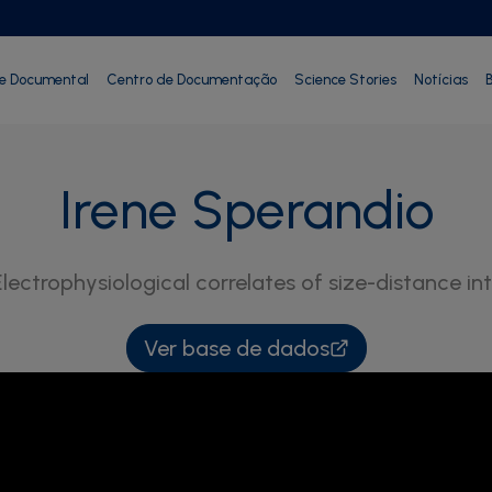
ie Documental
Centro de Documentação
Science Stories
Notícias
B
Irene Sperandio
Electrophysiological correlates of size-distance in
Ver base de dados