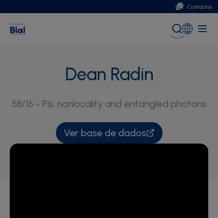
Contactos
Portugal
Global (English)
Dean Radin
58/16 - Psi, nonlocality and entangled photons
Ver base de dados