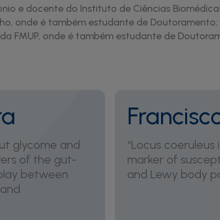
nio e docente do Instituto de Ciências Biomédica
nho, onde é também estudante de Doutoramento;
 da FMUP, onde é também estudante de Doutora
ra
Francisc
ut glycome and
“Locus coeruleus i
vers of the gut-
marker of suscepti
erplay between
and Lewy body p
 and