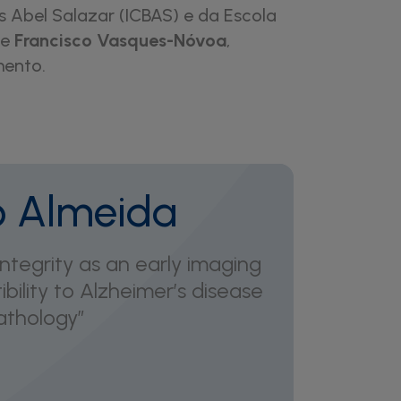
s Abel Salazar (ICBAS) e da Escola
 e
Francisco Vasques-Nóvoa
,
mento.
o Almeida
ntegrity as an early imaging
bility to Alzheimer’s disease
athology”