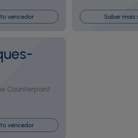
eto vencedor
Saber mais 
ques-
he Counterpoint
eto vencedor