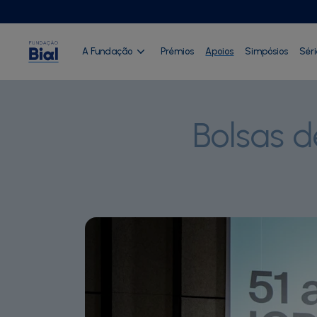
A Fundação
Prémios
Apoios
Simpósios
Sér
Bolsas 