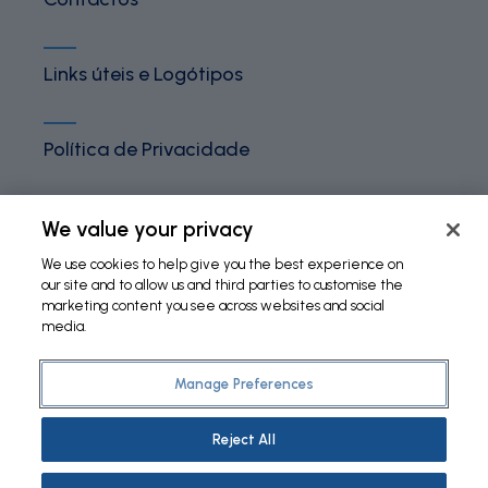
Links úteis e Logótipos
Política de Privacidade
Termos e Condições
We value your privacy
We use cookies to help give you the best experience on
our site and to allow us and third parties to customise the
Política de Cookies
marketing content you see across websites and social
media.
Manage Preferences
©
2026 Fundação Bial. All Rights Reserved
Reject All