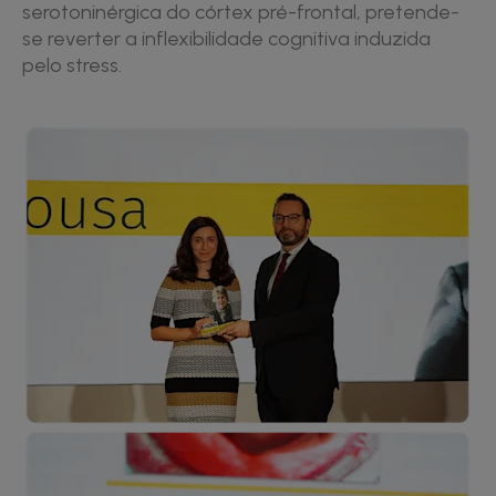
serotoninérgica do córtex pré-frontal, pretende-
se reverter a inflexibilidade cognitiva induzida
pelo stress.