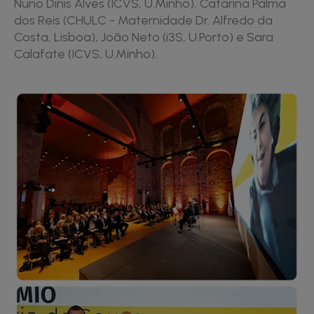
Nuno Dinis Alves (ICVS, U.Minho), Catarina Palma
dos Reis (CHULC - Maternidade Dr. Alfredo da
Costa, Lisboa), João Neto (i3S, U.Porto) e Sara
Calafate (ICVS, U.Minho).