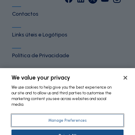
Contactos
Links úteis e Logótipos
Política de Privacidade
Termos e Condições
We value your privacy
We use cookies to help give you the best experience on
our site and to allow us and third parties to customise the
Política de Cookies
marketing content you see across websites and social
media.
Manage Preferences
©
2026 Fundação Bial. All Rights Reserved