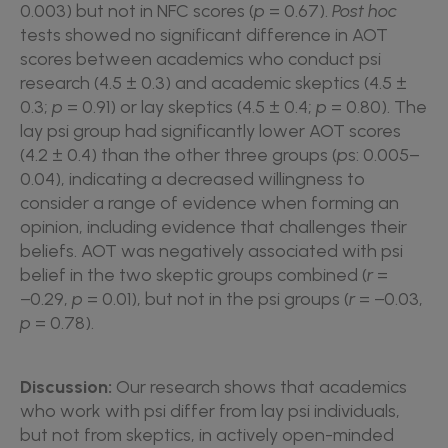
0.003) but not in NFC scores (
p
= 0.67).
Post hoc
tests showed no significant difference in AOT
scores between academics who conduct psi
research (4.5 ± 0.3) and academic skeptics (4.5 ±
0.3;
p
= 0.91) or lay skeptics (4.5 ± 0.4;
p
= 0.80). The
lay psi group had significantly lower AOT scores
(4.2 ± 0.4) than the other three groups (
p
s: 0.005–
0.04), indicating a decreased willingness to
consider a range of evidence when forming an
opinion, including evidence that challenges their
beliefs. AOT was negatively associated with psi
belief in the two skeptic groups combined (
r
=
−0.29,
p
= 0.01), but not in the psi groups (
r
= −0.03,
p
= 0.78).
Discussion:
Our research shows that academics
who work with psi differ from lay psi individuals,
but not from skeptics, in actively open-minded