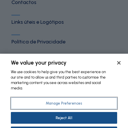
Contactos
Links úteis e Logótipos
Política de Privacidade
Termos e Condições
We value your privacy
We use cookies to help give you the best experience on
our site and to allow us and third parties to customise the
Política de Cookies
marketing content you see across websites and social
media.
Manage Preferences
©
2026 Fundação Bial. All Rights Reserved
Reject All