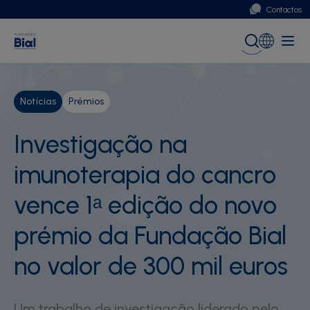
Contactos
Portugal
Global (English)
Notícias
Prémios
Investigação na
imunoterapia do cancro
vence 1ᵃ edição do novo
prémio da Fundação Bial
no valor de 300 mil euros
Um trabalho de investigação liderado pelo