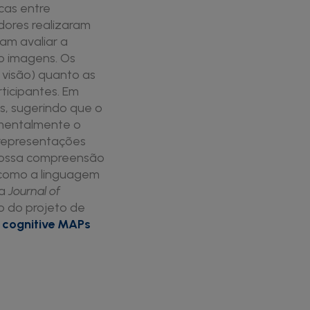
cas entre
adores realizaram
am avaliar a
o imagens. Os
 visão) quanto as
ticipantes. Em
s, sugerindo que o
 mentalmente o
 representações
 nossa compreensão
como a linguagem
ca
Journal of
o do projeto de
n cognitive MAPs