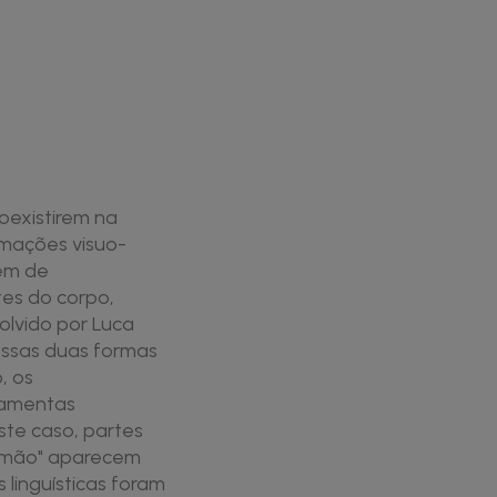
oexistirem na
mações visuo-
lém de
tes do corpo,
lvido por Luca
 essas duas formas
, os
rramentas
ste caso, partes
 "mão" aparecem
 linguísticas foram