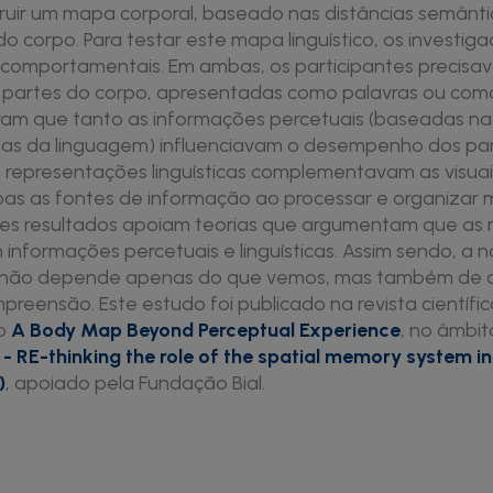
ruir um mapa corporal, baseado nas distâncias semânti
do corpo. Para testar este mapa linguístico, os investig
 comportamentais. Em ambas, os participantes precisav
 partes do corpo, apresentadas como palavras ou com
ram que tanto as informações percetuais (baseadas na
aídas da linguagem) influenciavam o desempenho dos par
s representações linguísticas complementavam as visuai
mbas as fontes de informação ao processar e organizar
es resultados apoiam teorias que argumentam que as
informações percetuais e linguísticas. Assim sendo, a
não depende apenas do que vemos, mas também de 
preensão. Este estudo foi publicado na revista científi
go
A Body Map Beyond Perceptual Experience
, no âmbit
 - RE-thinking the role of the spatial memory system i
)
, apoiado pela Fundação Bial.