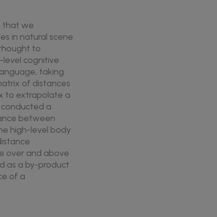
s that we
es in natural scene
 thought to
h-level cognitive
language, taking
matrix of distances
 to extrapolate a
n conducted a
stance between
he high-level body
distance
nce over and above
ed as a by-product
ce of a