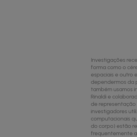
Investigações rec
forma como o cér
espaciais e outro 
dependermos da pe
também usamos in
Rinaldi e colabora
de representação -
investigadores uti
computacionais que
do corpo) estão r
frequentemente ass