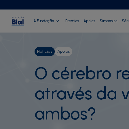
A Fundação
Prémios
Apoios
Simpósios
Sér
Notícias
Apoios
O cérebro r
através da 
ambos?