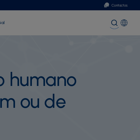
Contactos
ial
Portugal
Global (English)
po humano
em ou de