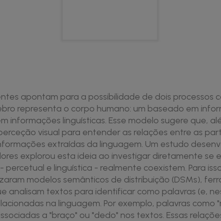
entes apontam para a possibilidade de dois processos c
ebro representa o corpo humano: um baseado em infor
em informações linguísticas. Esse modelo sugere que, a
rceção visual para entender as relações entre as par
formações extraídas da linguagem. Um estudo desenvo
dores explorou esta ideia ao investigar diretamente se
 percetual e linguística - realmente coexistem. Para isso
lizaram modelos semânticos de distribuição (DSMs), fe
 analisam textos para identificar como palavras (e, ne
elacionadas na linguagem. Por exemplo, palavras como
ociadas a "braço" ou "dedo" nos textos. Essas relações