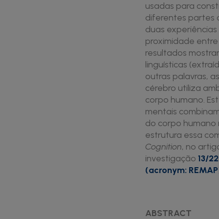
usadas para const
diferentes partes 
duas experiências
proximidade entre
resultados mostra
linguísticas (extr
outras palavras, a
cérebro utiliza a
corpo humano. Est
mentais combinam 
do corpo humano 
estrutura essa com
Cognition
, no arti
investigação
13/22
(acronym: REMAP
ABSTRACT