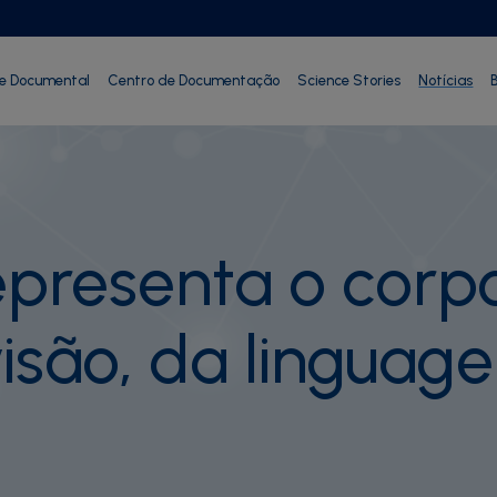
ie Documental
Centro de Documentação
Science Stories
Notícias
B
epresenta o cor
visão, da linguag