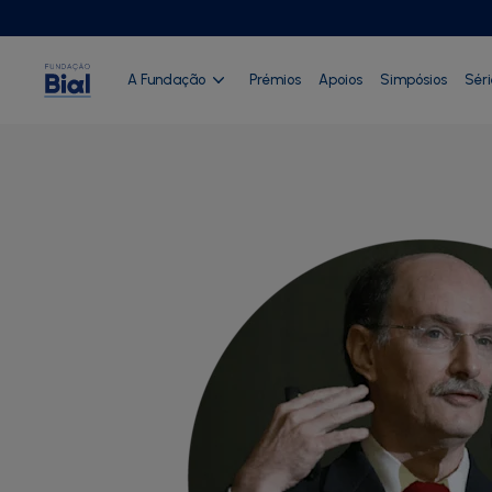
A Fundação
Prémios
Apoios
Simpósios
Sér