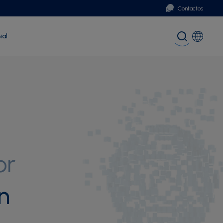
Contactos
ial
Portugal
Global (English)
or
n