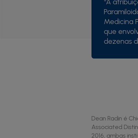
“A atribui
Paramiloi
Medicina P
que envol
dezenas d
Dean Radin é Chi
Associated Distin
2016, ambas insti