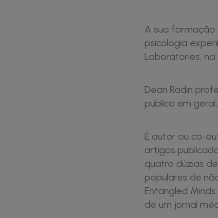
A sua formação a
psicologia experi
Laboratories, na
Dean Radin profe
público em geral,
É autor ou co-au
artigos publicado
quatro dúzias de c
populares de não
Entangled Minds 
de um jornal méd