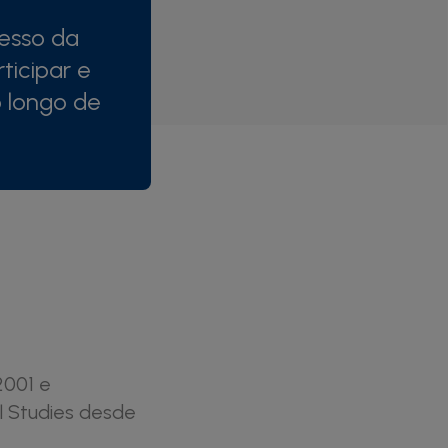
esso da
ticipar e
o longo de
2001 e
al Studies desde