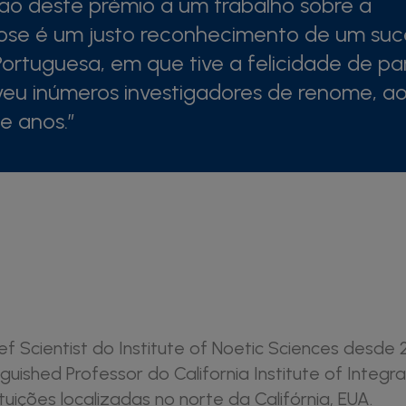
ção deste prémio a um trabalho sobre a
dose é um justo reconhecimento de um suc
ortuguesa, em que tive a felicidade de par
veu inúmeros investigadores de renome, a
e anos.”
ef Scientist do Institute of Noetic Sciences desde 
guished Professor do California Institute of Integr
tuições localizadas no norte da Califórnia, EUA.