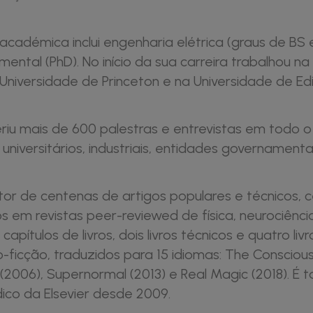
cadémica inclui engenharia elétrica (graus de BS 
mental (PhD). No início da sua carreira trabalhou na
 Universidade de Princeton e na Universidade de E
riu mais de 600 palestras e entrevistas em todo 
 universitários, industriais, entidades governamentai
tor de centenas de artigos populares e técnicos, 
s em revistas peer-reviewed de física, neurociência
apítulos de livros, dois livros técnicos e quatro livr
-ficção, traduzidos para 15 idiomas: The Conscious 
(2006), Supernormal (2013) e Real Magic (2018). É
ico da Elsevier desde 2009.