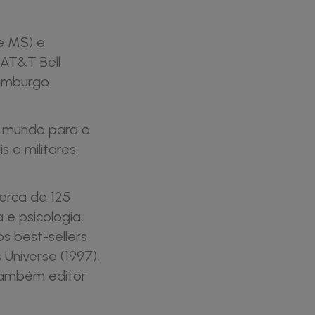
e MS) e
 AT&T Bell
dimburgo.
o mundo para o
s e militares.
cerca de 125
 e psicologia,
os best-sellers
Universe (1997),
 também editor