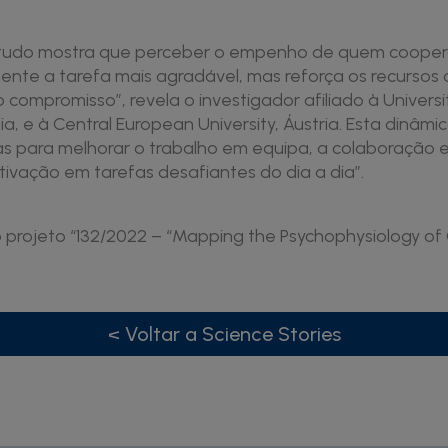
estudo mostra que perceber o empenho de quem coope
nte a tarefa mais agradável, mas reforça os recursos 
compromisso”, revela o investigador afiliado à Universit
lia, e à Central European University, Áustria. Esta dinâmi
cas para melhorar o trabalho em equipa, a colaboração
ivação em tarefas desafiantes do dia a dia”.
o projeto “132/2022 – “Mapping the Psychophysiology o
< Voltar a Science Stories