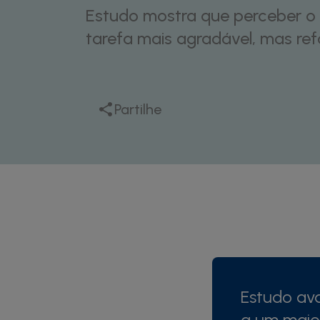
Estudo mostra que perceber 
tarefa mais agradável, mas re
Partilhe
E
studo av
a um maio