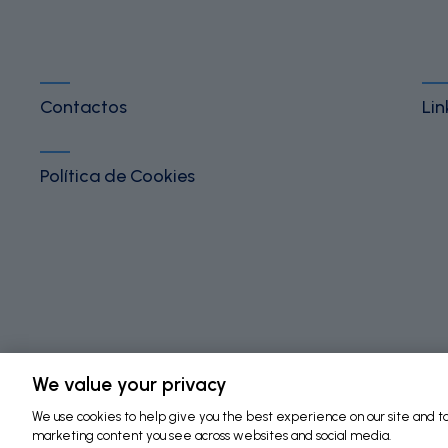
Contactos
Lin
Política de Cookies
©
2026 Fundação Bial. All Rights Reserved
We value your privacy
We use cookies to help give you the best experience on our site and to 
marketing content you see across websites and social media.