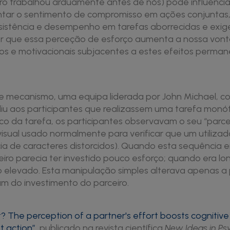
iro trabalhou arduamente antes de nós) pode influencia
ar o sentimento de compromisso em ações conjuntas,
rsistência e desempenho em tarefas aborrecidas e exig
r que essa perceção de esforço aumenta a nossa vontad
vos e motivacionais subjacentes a estes efeitos perm
ste mecanismo, uma equipa liderada por John Michael, c
diu aos participantes que realizassem uma tarefa mon
o da tarefa, os participantes observavam o seu “parcei
isual usado normalmente para verificar que um utiliza
a de caracteres distorcidos). Quando esta sequência er
ceiro parecia ter investido pouco esforço; quando era 
o elevado. Esta manipulação simples alterava apenas a
am do investimento do parceiro.
t? The perception of a partner's effort boosts cognitive 
t action”
, publicado na revista científica
New Ideas in Ps