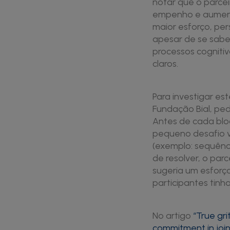
notar que o parce
empenho e aument
maior esforço, pe
apesar de se sabe
processos cogniti
claros.
Para investigar e
Fundação Bial, pe
Antes de cada bloc
pequeno desafio v
(exemplo: sequênci
de resolver, o par
sugeria um esforç
participantes tinh
No artigo
“True gri
commitment in join