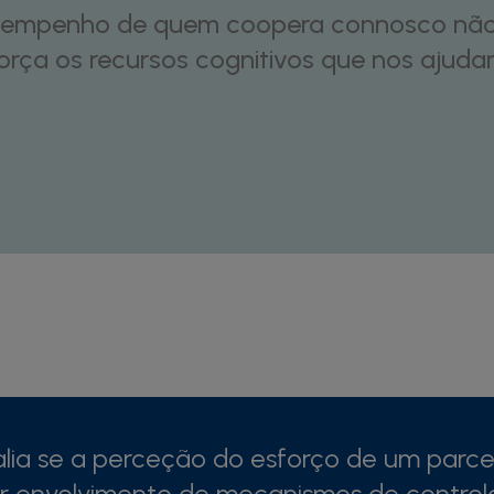
o empenho de quem coopera connosco não
força os recursos cognitivos que nos ajud
alia se a perceção do esforço de um parce
r envolvimento de mecanismos de control