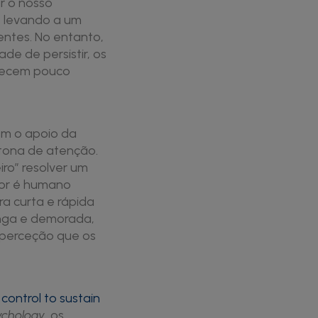
r o nosso
 levando a um
entes. No entanto,
e de persistir, os
anecem pouco
om o apoio da
ótona de atenção.
ro” resolver um
dor é humano
a curta e rápida
longa e demorada,
 perceção que os
control to sustain
ychology
, os