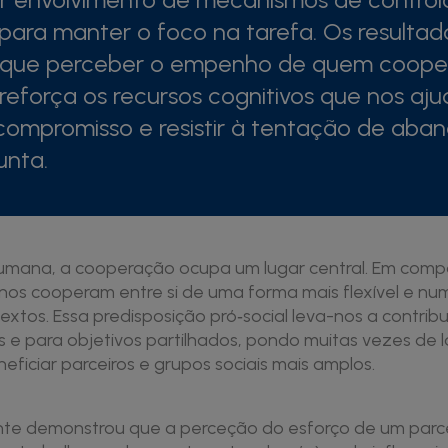
para manter o foco na tarefa. Os resultad
 que perceber o empenho de quem coope
eforça os recursos cognitivos que nos aj
compromisso e resistir à tentação de aba
unta
.
humana, a cooperação ocupa um lugar central. Em com
nos cooperam entre si de uma forma mais flexível e nu
xtos. Essa predisposição pró‑social leva-nos a contribu
s e para objetivos partilhados, pondo muitas vezes de 
eficiar parceiros e grupos sociais mais amplos.
nte demonstrou que a perceção do esforço de um parce