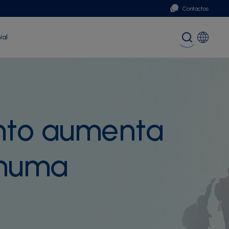
Contactos
ial
Portugal
Global (English)
unto aumenta
 numa