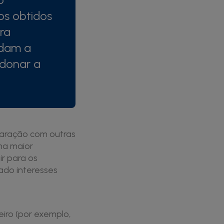
os obtidos
ra
udam a
ndonar a
paração com outras
ma maior
ir para os
lado interesses
iro (por exemplo,