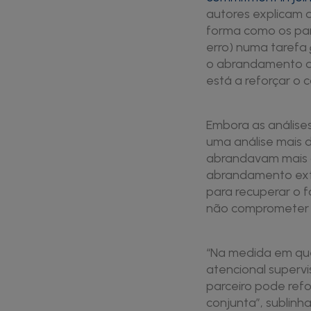
autores explicam 
forma como os par
erro) numa tarefa
o abrandamento qu
está a reforçar o 
Embora as análises
uma análise mais d
abrandavam mais q
abrandamento extr
para recuperar o f
não comprometer a
“Na medida em que
atencional superv
parceiro pode ref
conjunta”, sublinh