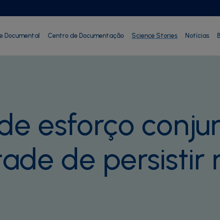
ie Documental
Centro de Documentação
Science Stories
Notícias
B
de esforço conj
tade de persistir