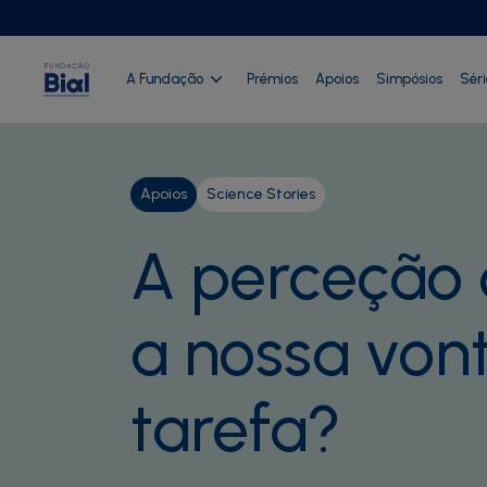
A Fundação
Prémios
Apoios
Simpósios
Sér
Apoios
Science Stories
A perceção 
a nossa von
tarefa?