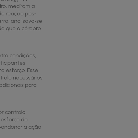
iro, mediram a
de reação pós-
rro, analisava‑se
de que o cérebro
ntre condições,
ticipantes
o esforço. Esse
rolo necessários
adicionais para
r controlo
 esforço do
abandonar a ação