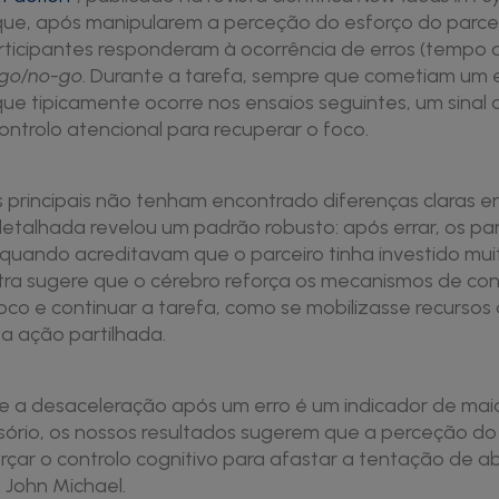
que, após manipularem a perceção do esforço do parce
ticipantes responderam à ocorrência de erros (tempo 
go/no-go
. Durante a tarefa, sempre que cometiam um e
e tipicamente ocorre nos ensaios seguintes, um sinal 
controlo atencional para recuperar o foco.
 principais não tenham encontrado diferenças claras e
etalhada revelou um padrão robusto: após errar, os par
uando acreditavam que o parceiro tinha investido muit
a sugere que o cérebro reforça os mecanismos de cont
oco e continuar a tarefa, como se mobilizasse recursos 
 ação partilhada.
 a desaceleração após um erro é um indicador de maio
isório, os nossos resultados sugerem que a perceção do
orçar o controlo cognitivo para afastar a tentação de 
a John Michael.