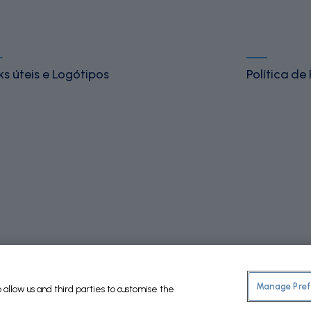
ks úteis e Logótipos
Política de
Manage Pref
allow us and third parties to customise the