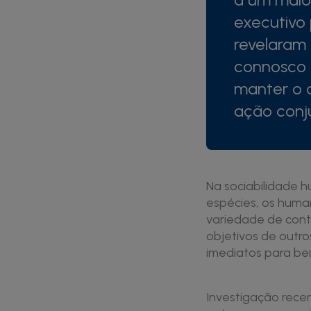
executivo 
revelaram
connosco r
manter o 
ação conj
Na sociabilidade 
espécies, os huma
variedade de conte
objetivos de outro
imediatos para ben
Investigação rece