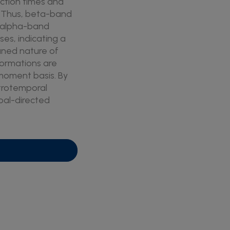
action times and
. Thus, beta-band
e alpha-band
es, indicating a
tuned nature of
formations are
moment basis. By
ctrotemporal
oal-directed