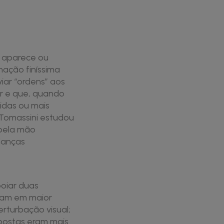
 aparece ou
nação finíssima
ar “ordens” aos
ar e que, quando
idas ou mais
 Tomassini estudou
 pela mão
danças
poiar duas
avam em maior
erturbação visual;
spostas eram mais