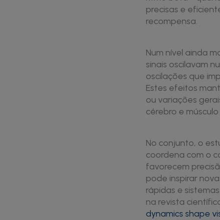
precisas e eficien
recompensa.
Num nível ainda m
sinais oscilavam n
oscilações que im
Estes efeitos man
ou variações gerai
cérebro e múscul
No conjunto, o es
coordena com o co
favorecem precis
pode inspirar nov
rápidas e sistema
na revista científi
dynamics shape vis