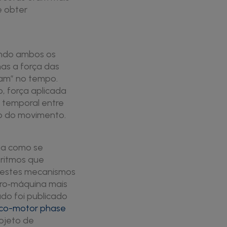
e obter
ando ambos os
nas a força das
xam” no tempo.
, força aplicada
o temporal entre
o do movimento.
ma como se
 ritmos que
 estes mecanismos
bro‑máquina mais
do foi publicado
ico-motor phase
rojeto de