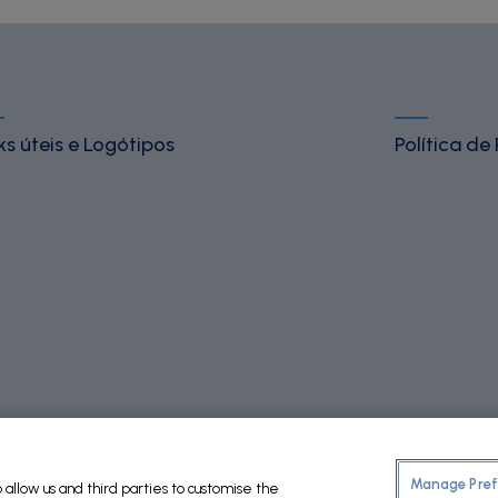
ks úteis e Logótipos
Política de
Manage Pref
allow us and third parties to customise the