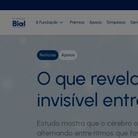
A Fundação
Prémios
Apoios
Simpósios
Sér
Notícias
Apoios
O que revela
invisível en
Estudo mostra que o cérebro 
alternando entre ritmos que f