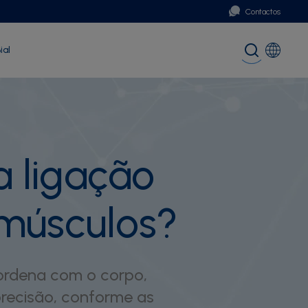
Contactos
ial
Portugal
Global (English)
a ligação
s músculos?
ordena com o corpo,
precisão, conforme as