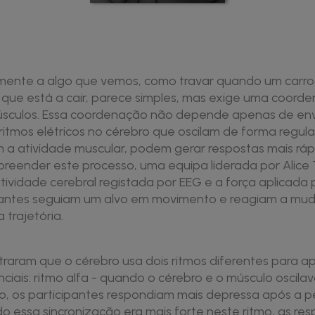
mente a algo que vemos, como travar quando um carro
que está a cair, parece simples, mas exige uma coorde
úsculos. Essa coordenação não depende apenas de envi
ritmos elétricos no cérebro que oscilam de forma regul
m a atividade muscular, podem gerar respostas mais ráp
mpreender este processo, uma equipa liderada por Alice
atividade cerebral registada por EEG e a força aplicada
pantes seguiam um alvo em movimento e reagiam a mu
 trajetória.
raram que o cérebro usa dois ritmos diferentes para a
iais: ritmo alfa - quando o cérebro e o músculo oscil
mo, os participantes respondiam mais depressa após a p
o essa sincronização era mais forte neste ritmo, as re