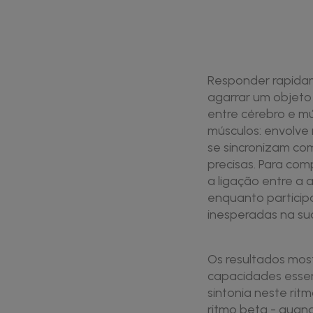
Responder rapida
agarrar um objeto 
entre cérebro e m
músculos: envolve 
se sincronizam co
precisas. Para co
a ligação entre a 
enquanto partici
inesperadas na sua
Os resultados most
capacidades essenc
sintonia neste rit
ritmo beta - quand