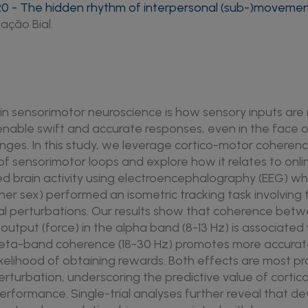
0 - The hidden rhythm of interpersonal (sub-)movemen
ação Bial.
 in sensorimotor neuroscience is how sensory inputs a
enable swift and accurate responses, even in the face
nges. In this study, we leverage cortico-motor coheren
of sensorimotor loops and explore how it relates to onl
ed brain activity using electroencephalography (EEG) w
ther sex) performed an isometric tracking task involving 
al perturbations. Our results show that coherence betw
 output (force) in the alpha band (8-13 Hz) is associated
eta-band coherence (18-30 Hz) promotes more accurate 
 likelihood of obtaining rewards. Both effects are most 
erturbation, underscoring the predictive value of cort
erformance. Single-trial analyses further reveal that de