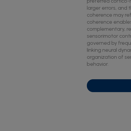
preferred cortico-
larger errors, an
coherence may refl
coherence enables 
complementary, rea
sensorimotor contr
governed by frequ
linking neural dyn
organization of se
behavior.