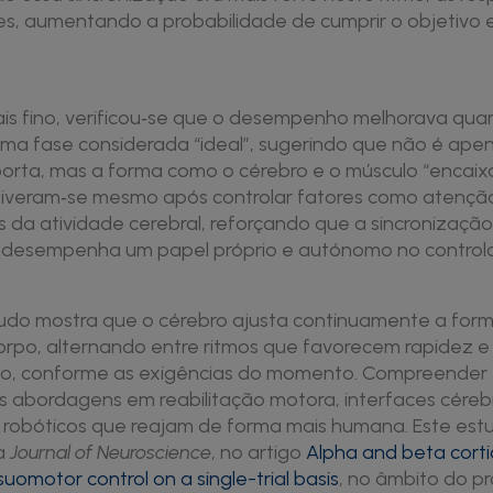
tes, aumentando a probabilidade de cumprir o objetivo 
ais fino, verificou‑se que o desempenho melhorava qu
uma fase considerada “ideal”, sugerindo que não é ape
porta, mas a forma como o cérebro e o músculo “encai
tiveram‑se mesmo após controlar fatores como atenção
s da atividade cerebral, reforçando que a sincronizaçã
o desempenha um papel próprio e autónomo no control
tudo mostra que o cérebro ajusta continuamente a for
rpo, alternando entre ritmos que favorecem rapidez e
ão, conforme as exigências do momento. Compreender
as abordagens em reabilitação motora, interfaces cére
s robóticos que reajam de forma mais humana. Este estu
ca
Journal of Neuroscience
, no artigo
Alpha and beta cort
uomotor control on a single-trial basis
, no âmbito do p