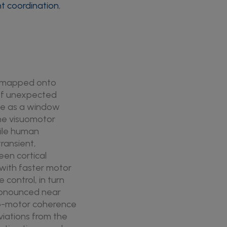
t coordination
,
re mapped onto
 of unexpected
ce as a window
ine visuomotor
hile human
transient,
een cortical
 with faster motor
control, in turn
pronounced near
ico-motor coherence
viations from the