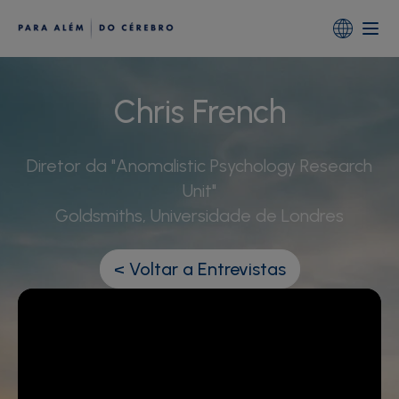
Portugal
Global (English)
Chris French
Diretor da "Anomalistic Psychology Research
Unit"
Goldsmiths, Universidade de Londres
< Voltar a Entrevistas