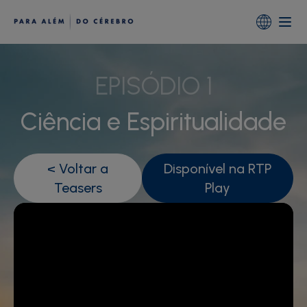
Portugal
Global (English)
EPISÓDIO 1
Ciência e Espiritualidade
< Voltar a
Disponível na RTP
Teasers
Play