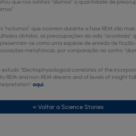
ou que nos sonhos “diurnos” a quantidade de preocup
rnos”.
s “noturnos” que ocorrem durante a fase REM são mais
ultados obtidos, as preocupações da vida “acordada”
apresentam-se como uma espécie de enredo de ficção q
sociações metafóricas, por comparação ao sonho “diur
 estudo “Electrophysiological correlates of the incorpor
to REM and non-REM dreams and of levels of insight fo
erpretation”
aqui
.
< Voltar a Science Stories