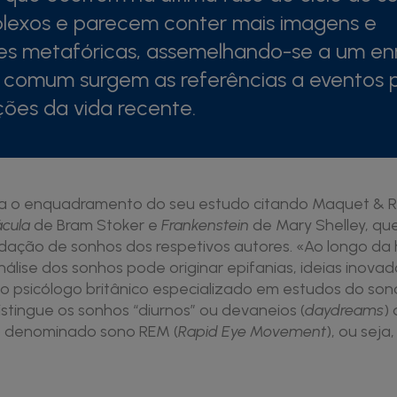
lexos e parecem conter mais imagens e
es metafóricas, assemelhando-se a um en
m comum surgem as referências a eventos 
ões da vida recente.
cia o enquadramento do seu estudo citando Maquet & R
ácula
de Bram Stoker e
Frankenstein
de Mary Shelley, que
dação de sonhos dos respetivos autores. «Ao longo da h
nálise dos sonhos pode originar epifanias, ideias inovad
o psicólogo britânico especializado em estudos do son
istingue os sonhos “diurnos” ou devaneios (
daydreams
)
o denominado sono REM (
Rapid Eye Movement
), ou seja