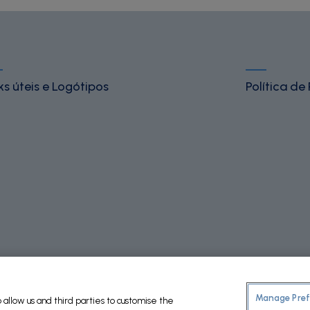
ks úteis e Logótipos
Política de
Manage Pref
allow us and third parties to customise the