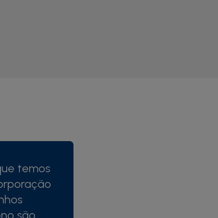
 que temos
orporação
onhos
ono são