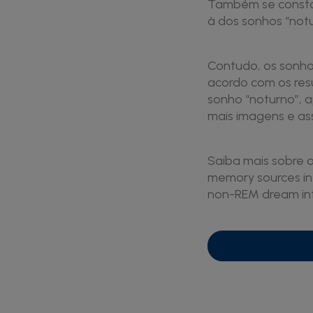
Também se constat
à dos sonhos “notu
Contudo, os sonho
acordo com os res
sonho “noturno”, 
mais imagens e as
Saiba mais sobre o
memory sources in
non-REM dream int