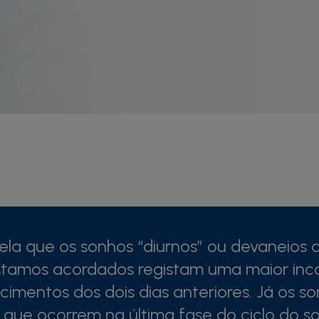
ela que os sonhos “diurnos” ou devaneios
tamos acordados registam uma maior inc
imentos dos dois dias anteriores. Já os s
 que ocorrem na última fase do ciclo do s