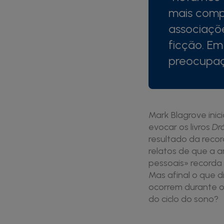
mais comp
associaçõ
ficção. E
preocupaç
Mark Blagrove ini
evocar os livros
Dr
resultado da recor
relatos de que a a
pessoais» recorda 
Mas afinal o que d
ocorrem durante 
do ciclo do sono?