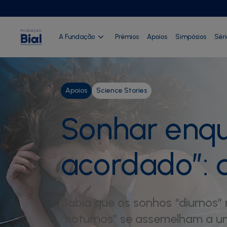
A Fundação
Prémios
Apoios
Simpósios
Sér
Apoios
Science Stories
Sonhar enqu
acordado”: 
Sabia que os sonhos “diurnos”
“noturnos” se assemelham a u