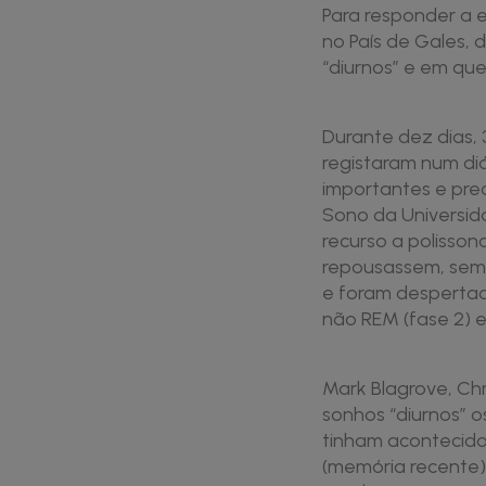
Para responder a 
no País de Gales,
“diurnos” e em qu
Durante dez dias, 
registaram num di
importantes e pre
Sono da Universid
recurso a polisson
repousassem, sem 
e foram despertad
não REM (fase 2) 
Mark Blagrove, Chr
sonhos “diurnos” 
tinham acontecido
(memória recente)