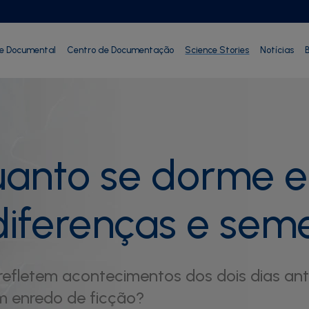
ie Documental
Centro de Documentação
Science Stories
Notícias
B
anto se dorme e
diferenças e sem
 refletem acontecimentos dos dois dias an
m enredo de ficção?