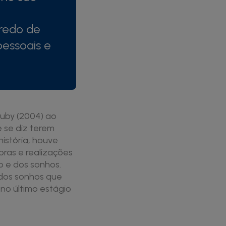
redo de
pessoais e
uby (2004) ao
 se diz terem
istória, houve
oras e realizações
o e dos sonhos.
 dos sonhos que
, no último estágio