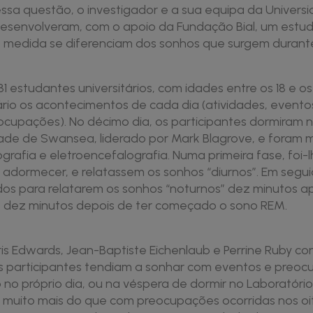
essa questão, o investigador e a sua equipa da Univer
 desenvolveram, com o apoio da Fundação Bial, um estu
e medida se diferenciam dos sonhos que surgem durant
31 estudantes universitários, com idades entre os 18 e o
ário os acontecimentos de cada dia (atividades, evento
ocupações). No décimo dia, os participantes dormiram 
ade de Swansea, liderado por Mark Blagrove, e foram 
ografia e eletroencefalografia. Numa primeira fase, foi
adormecer, e relatassem os sonhos “diurnos”. Em seg
os para relatarem os sonhos “noturnos” dez minutos apó
e dez minutos depois de ter começado o sono REM.
is Edwards, Jean-Baptiste Eichenlaub e Perrine Ruby co
os participantes tendiam a sonhar com eventos e preo
 no próprio dia, ou na véspera de dormir no Laboratóri
 muito mais do que com preocupações ocorridas nos oito