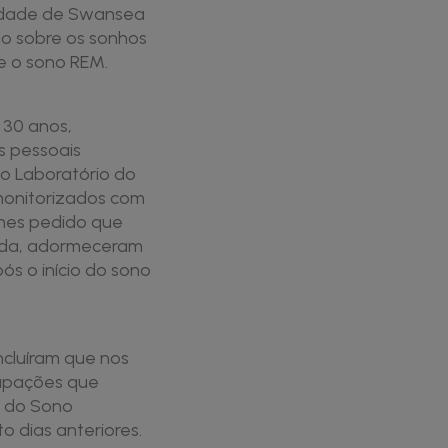
sidade de Swansea
do sobre os sonhos
e o sono REM.
s 30 anos,
s pessoais
no Laboratório do
monitorizados com
-lhes pedido que
uida, adormeceram
s o início do sono
ncluíram que nos
cupações que
o do Sono
 dias anteriores.