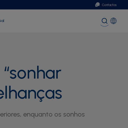
Contactos
ial
Portugal
Global (English)
 “sonhar
elhanças
teriores, enquanto os sonhos