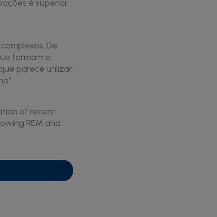
ações é superior
 complexos. De
 que formam o
ue parece utilizar
no”.
ation of recent
llowing REM and