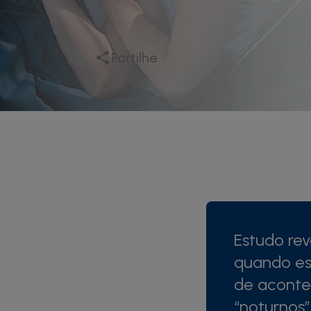
Partilhe
Estudo rev
quando es
de acontec
“noturnos”