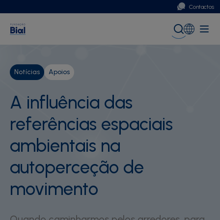
Contactos
Portugal
Global (English)
Notícias
Apoios
A influência das
referências espaciais
ambientais na
autoperceção de
movimento
Quando caminharmos pelos arredores, para