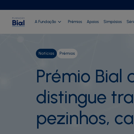
A Fundação
Prémios
Apoios
Simpósios
Sér
Notícias
Prémios
Prémio Bial 
distingue t
pezinhos, c