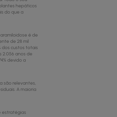
plantes hepáticos
is do que a
paramiloidose é de
ente de 28 mil
 dos custos totais
s 2.056 anos de
74% devido a
a são relevantes,
iduais. A maioria
 estratégias