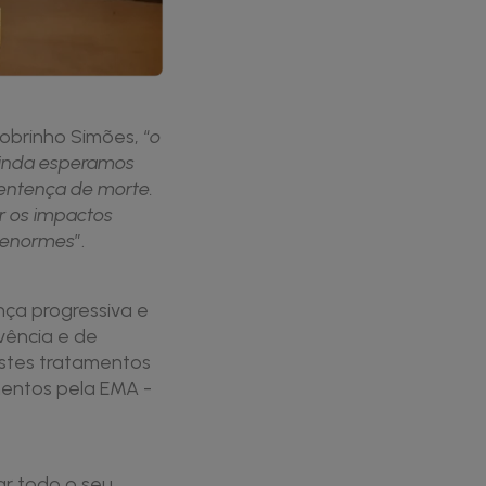
Sobrinho Simões, “
o
 ainda esperamos
sentença de morte.
r os impactos
o enormes
”.
ça progressiva e
vência e de
estes tratamentos
mentos pela EMA -
ar todo o seu