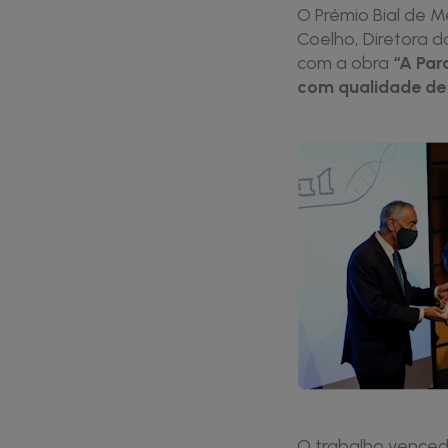
O Prémio Bial de M
Coelho, Diretora do
com a obra
“A Par
com qualidade de 
O trabalho venced