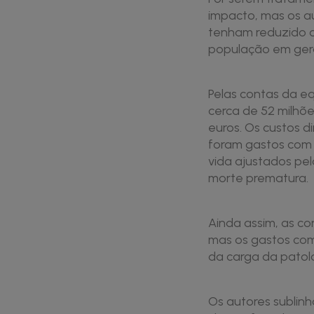
impacto, mas os a
tenham reduzido o
população em gera
Pelas contas da e
cerca de 52 milhõe
euros. Os custos d
foram gastos com 
vida ajustados pe
morte prematura.
Ainda assim, as c
mas os gastos com
da carga da patol
Os autores sublin