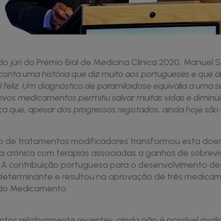
do júri do Prémio Bial de Medicina Clínica 2020, Manuel 
conta uma história que diz muito aos portugueses e que
l feliz. Um diagnóstico de paramiloidose equivalia a uma 
vos medicamentos permitiu salvar muitas vidas e diminui
a que, apesar dos progressos registados, ainda hoje sã
 de tratamentos modificadores transformou esta doen
a crónica com terapias associadas a ganhos de sobrevi
. A contribuição portuguesa para o desenvolvimento d
 determinante e resultou na aprovação de três medica
 do Medicamento.
tos relativamente recentes, ainda não é possível avali