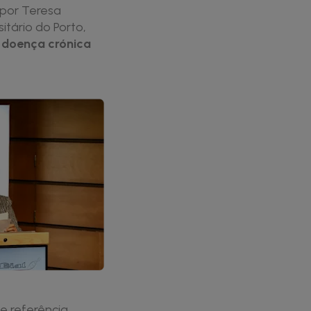
 por Teresa
itário do Porto,
a doença crónica
e referência