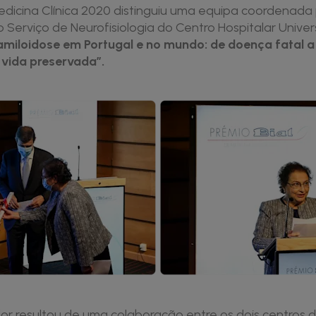
edicina Clínica 2020 distinguiu uma equipa coordenada
 Serviço de Neurofisiologia do Centro Hospitalar Univers
amiloidose em Portugal e no mundo: de doença fatal 
vida preservada”.
or resultou de uma colaboração entre os dois centros d