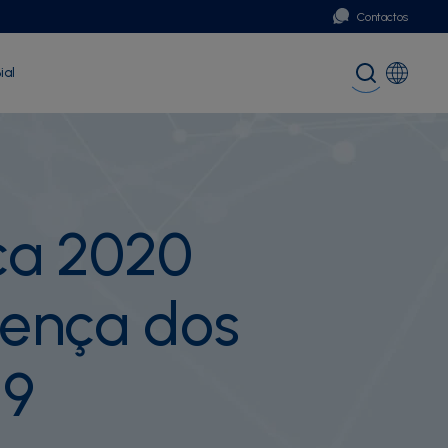
Contactos
ial
Portugal
Global (English)
ica 2020
oença dos
19