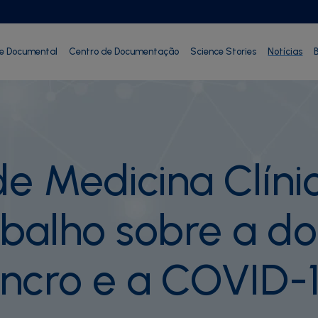
ie Documental
Centro de Documentação
Science Stories
Notícias
B
de Medicina Clín
rabalho sobre a d
ancro e a COVID-