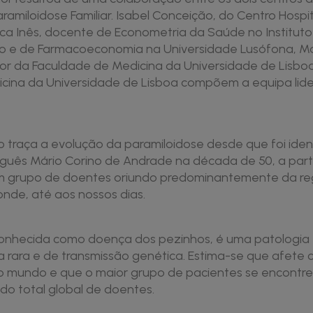
ramiloidose Familiar. Isabel Conceição, do Centro Hospit
ca Inês, docente de Econometria da Saúde no Instituto
o e de Farmacoeconomia na Universidade Lusófona, 
tor da Faculdade de Medicina da Universidade de Lisboa
cina da Universidade de Lisboa compõem a equipa lid
 traça a evolução da paramiloidose desde que foi iden
guês Mário Corino de Andrade na década de 50, a partir
um grupo de doentes oriundo predominantemente da re
onde, até aos nossos dias.
conhecida como doença dos pezinhos, é uma patologia
 rara e de transmissão genética. Estima-se que afete c
 mundo e que o maior grupo de pacientes se encontre
do total global de doentes.