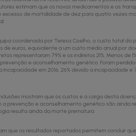
utores estimam que os novos medicamentos e os trans
 excesso de mortalidade de dez para quatro vezes ma
l.
quipa coordenada por Teresa Coelho, o custo total da 
s de euros, equivalente a um custo médio anual por do
iretos representaram 79% e os indiretos 21%. Menos de 1%
prevenção e aconselhamento genético. Foram perdido
la incapacidade em 2016, 26% devido a incapacidade e 
onclusões mostram que os custos e a carga desta doenç
 a prevenção e aconselhamento genético são ainda res
ogia resulta ainda da morte prematura.
ham que os resultados reportados permitem concluir que