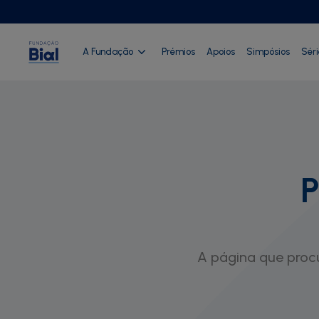
A Fundação
Prémios
Apoios
Simpósios
Sér
P
A página que procu