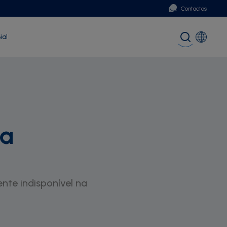
Contactos
ial
Portugal
Global (English)
da
nte indisponível na