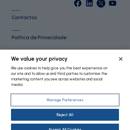
Contactos
Política de Privacidade
Termos e Condições
We value your privacy
We use cookies to help give you the best experience on
our site and to allow us and third parties to customise the
Política de Cookies
marketing content you see across websites and social
media.
Manage Preferences
©
2026 Fundação Bial. All Rights Reserved
Reject All
Accept All Cookies