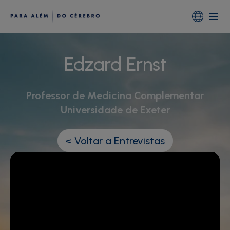
Portugal
Global (English)
Edzard Ernst
Professor de Medicina Complementar
Universidade de Exeter
< Voltar a Entrevistas